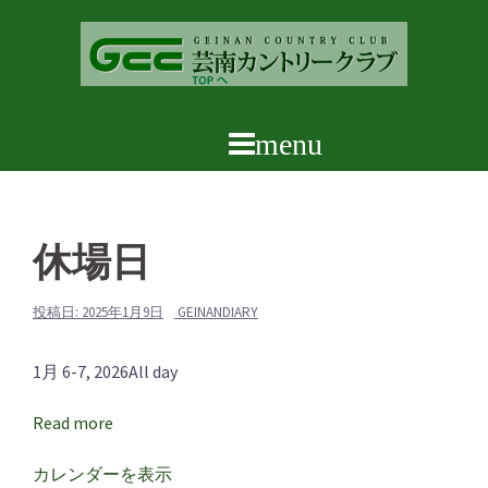
コ
ン
テ
ン
ツ
へ
ス
キ
ッ
休場日
プ
投稿日:
2025年1月9日
GEINANDIARY
休
1月 6-7, 2026
All day
場
Read more
日
カレンダーを表示