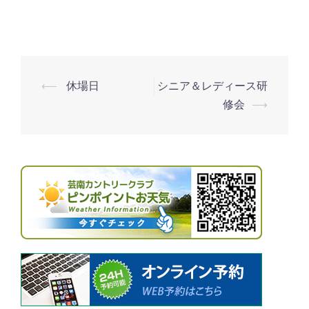
⟵
休場日
シニア＆レディース研
投
修会
⟶
稿
ナ
ビ
ゲ
ー
シ
ョ
ン