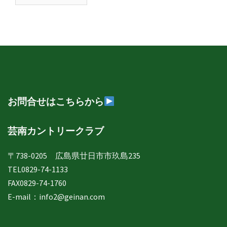
南
日
誌
年
月
別
表
示
お問合せはこちらから
芸南カントリークラブ
〒738-0205 広島県廿日市市玖島235
TEL0829-74-1133
FAX0829-74-1760
E-mail：
info2@geinan.com