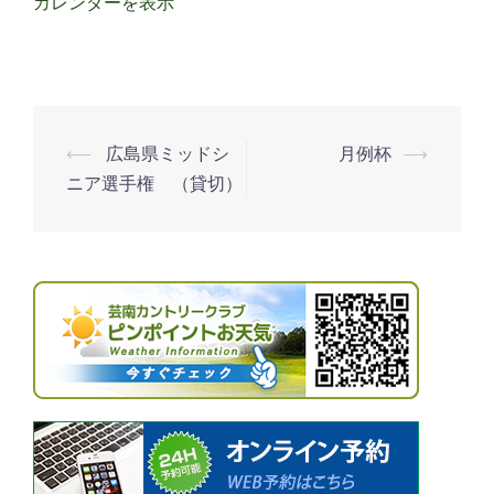
カレンダーを表示
⟵
広島県ミッドシ
月例杯
⟶
投
ニア選手権 （貸切）
稿
ナ
ビ
ゲ
ー
シ
ョ
ン