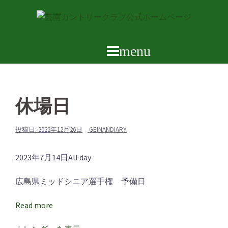
コ
ン
テ
ン
ツ
へ
ス
休場日
キ
ッ
プ
投稿日:
2022年12月26日
GEINANDIARY
休
2023年7月14日
All day
場
広島県ミッドシニア選手権 予備日
日
Read more