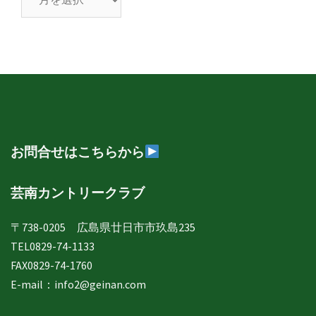
南
日
誌
年
月
別
表
示
お問合せはこちらから
芸南カントリークラブ
〒738-0205 広島県廿日市市玖島235
TEL0829-74-1133
FAX0829-74-1760
E-mail：
info2@geinan.com