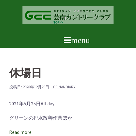
コ
ン
テ
ン
ツ
へ
ス
キ
ッ
休場日
プ
投稿日:
2020年12月20日
GEINANDIARY
休
2021年5月25日
All day
場
グリーンの排水改善作業ほか
日
Read more