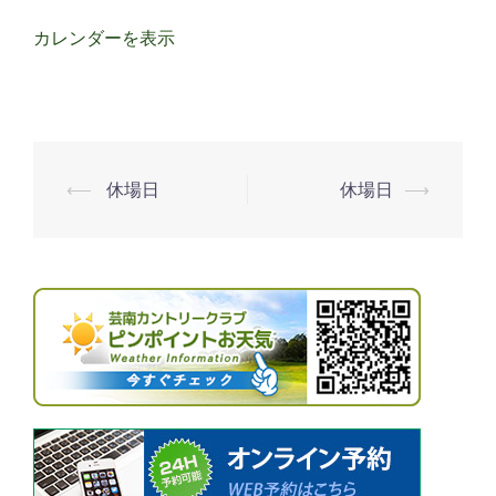
カレンダーを表示
⟵
休場日
休場日
⟶
投
稿
ナ
ビ
ゲ
ー
シ
ョ
ン