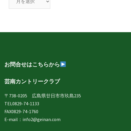
南
日
誌
年
月
別
表
示
お問合せはこちらから
芸南カントリークラブ
〒738-0205 広島県廿日市市玖島235
TEL0829-74-1133
FAX0829-74-1760
E-mail：
info2@geinan.com