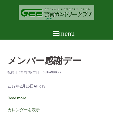
コ
ン
テ
ン
ツ
へ
ス
キ
ッ
メンバー感謝デー
プ
投稿日:
2019年2月24日
GEINANDIARY
メ
2019年2月15日
All day
ン
Read more
バ
ー
カレンダーを表示