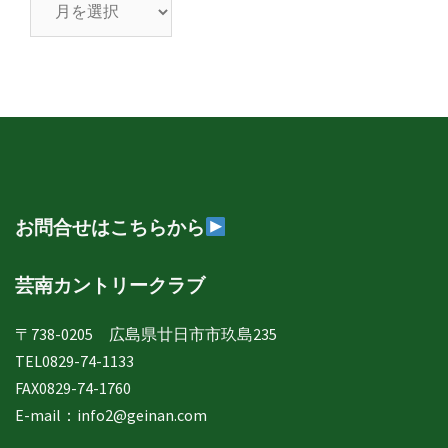
芸
南
日
誌
年
月
別
表
示
お問合せはこちらから
芸南カントリークラブ
〒738-0205 広島県廿日市市玖島235
TEL0829-74-1133
FAX0829-74-1760
E-mail：
info2@geinan.com