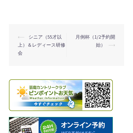
感
謝
デ
ー
⟵
シニア（55才以
月例杯（1/2予約開
投
上）＆レディース研修
始）
⟶
稿
会
ナ
ビ
ゲ
ー
シ
ョ
ン