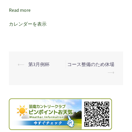
感
謝
Read more
デ
カレンダーを表示
ー
⟵
第3月例杯
コース整備のため休場
投
⟶
稿
ナ
ビ
ゲ
ー
シ
ョ