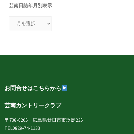
芸南日誌年月別表示
芸
南
日
誌
年
月
別
表
示
お問合せはこちらから
芸南カントリークラブ
〒738-0205 広島県廿日市市玖島235
TEL0829-74-1133