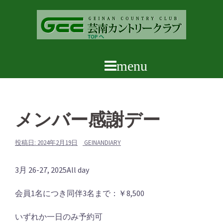
コ
ン
テ
ン
ツ
へ
ス
キ
ッ
メンバー感謝デー
プ
投稿日:
2024年2月19日
GEINANDIARY
メ
3月 26-27, 2025
All day
ン
会員1名につき同伴3名まで：￥8,500
バ
ー
いずれか一日のみ予約可