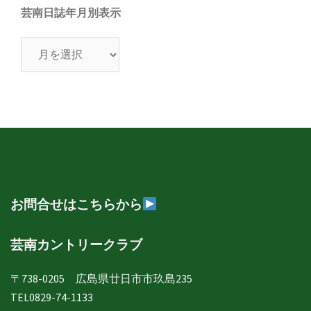
芸南日誌年月別表示
芸
南
日
誌
年
月
別
表
示
お問合せはこちらから
芸南カントリークラブ
〒738-0205 広島県廿日市市玖島235
TEL0829-74-1133