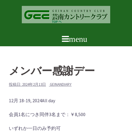
コ
ン
テ
ン
ツ
へ
ス
キ
ッ
メンバー感謝デー
プ
投稿日:
2024年2月13日
GEINANDIARY
メ
12月 18-19, 2024
All day
ン
会員1名につき同伴3名まで：￥8,500
バ
ー
いずれか一日のみ予約可