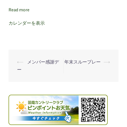
感
謝
Read more
デ
カレンダーを表示
ー
⟵
メンバー感謝デ
年末スループレー
⟶
投
ー
稿
ナ
ビ
ゲ
ー
シ
ョ