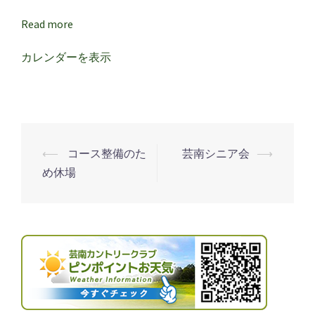
感
謝
Read more
デ
カレンダーを表示
ー
⟵
コース整備のた
芸南シニア会
⟶
投
め休場
稿
ナ
ビ
ゲ
ー
シ
ョ