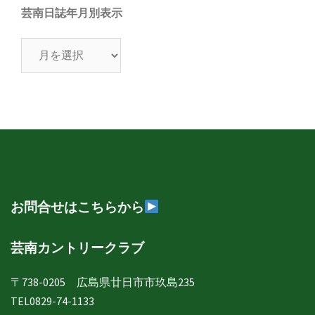
芸南日誌年月別表示
芸
南
日
誌
年
月
別
表
示
お問合せはこちらから
芸南カントリークラブ
〒738-0205 広島県廿日市市玖島235
TEL0829-74-1133