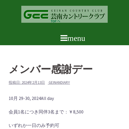
コ
ン
テ
ン
ツ
へ
ス
キ
ッ
メンバー感謝デー
プ
投稿日:
2024年2月13日
GEINANDIARY
メ
10月 29-30, 2024
All day
ン
会員1名につき同伴3名まで：￥8,500
バ
ー
いずれか一日のみ予約可