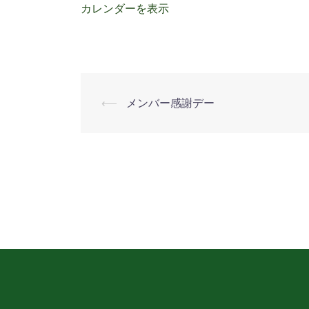
謝
カレンダーを表示
デ
ー
⟵
メンバー感謝デー
投
稿
ナ
ビ
ゲ
ー
シ