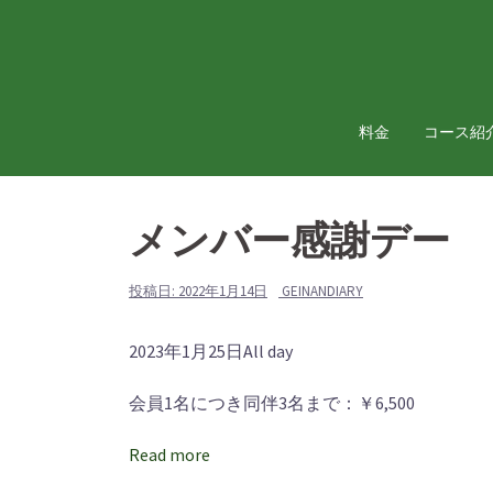
コ
ン
テ
ン
ツ
料金
コース紹
へ
ス
キ
メンバー感謝デー
ッ
プ
投稿日:
2022年1月14日
GEINANDIARY
メ
2023年1月25日
All day
ン
会員1名につき同伴3名まで：￥6,500
バ
ー
Read more
感