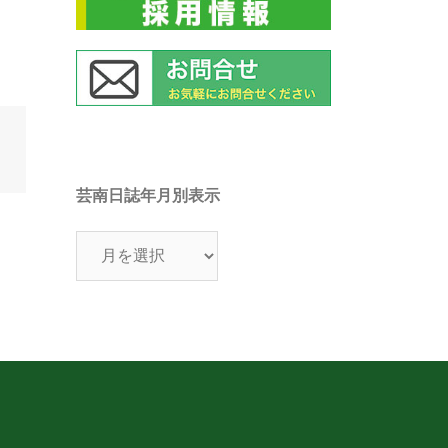
芸南日誌年月別表示
芸
南
日
誌
年
月
別
表