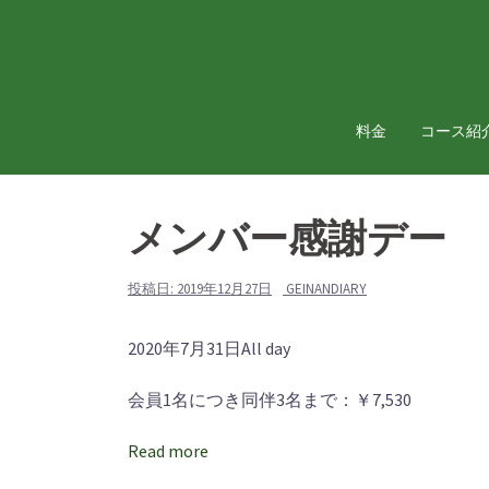
コ
ン
テ
ン
ツ
料金
コース紹
へ
ス
キ
メンバー感謝デー
ッ
プ
投稿日:
2019年12月27日
GEINANDIARY
メ
2020年7月31日
All day
ン
会員1名につき同伴3名まで：￥7,530
バ
ー
Read more
感