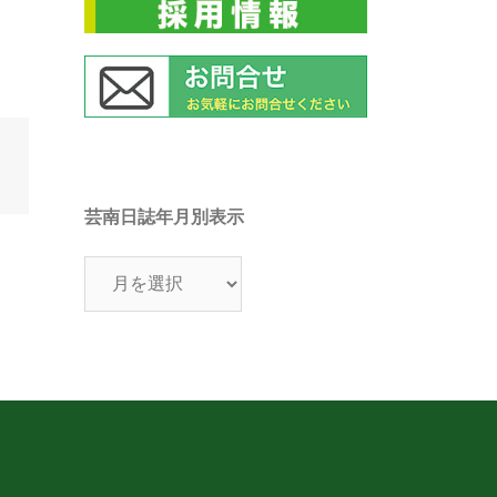
芸南日誌年月別表示
芸
南
日
誌
年
月
別
表