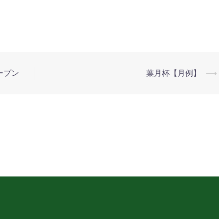
ープン
葉月杯【月例】
⟶