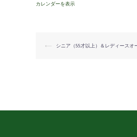
謝
カレンダーを表示
デ
ー
⟵
シニア（55才以上）＆レディースオ
投
稿
ナ
ビ
ゲ
ー
シ