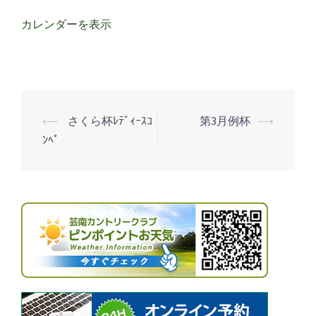
感
謝
カレンダーを表示
デ
ー
⟵
さくら杯ﾚﾃﾞｨｰｽｺ
第3月例杯
⟶
投
ﾝﾍﾟ
稿
ナ
ビ
ゲ
ー
シ
ョ
ン