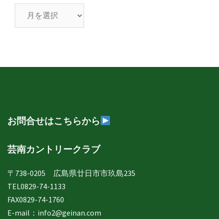
芸
南
日
誌
年
月
別
表
示
お問合せはこちらから
芸南カントリークラブ
〒738-0205 広島県廿日市市玖島235
TEL0829-74-1133
FAX0829-74-1760
E-mail：
info2@geinan.com