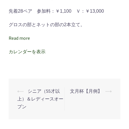
ブ
ル
先着28ペア 参加料：￥1,100 Ｖ：￥13,000
ペ
ア
グロスの部とネットの部の2本立て。
競
Read more
技
カレンダーを表示
⟵
シニア（55才以
文月杯【月例】
⟶
投
上）＆レディースオー
稿
プン
ナ
ビ
ゲ