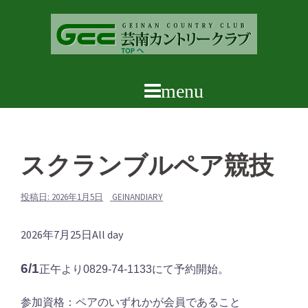
コ
ン
テ
ン
ツ
へ
ス
キ
ッ
スクランブルペア競技
プ
投稿日:
2026年1月5日
GEINANDIARY
ス
2026年7月25日
All day
ク
6/1
正午より0829-74-1133にて予約開始。
ラ
ン
参加資格：ペアのいずれかが会員であること