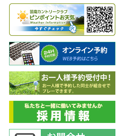
ー
シ
ョ
ン