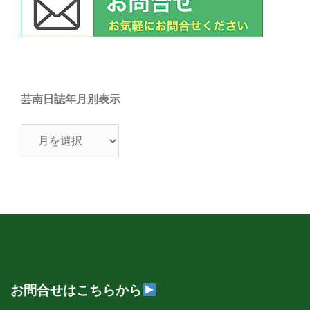
芸南日誌年月別表示
芸
南
日
誌
年
月
別
表
示
お問合せはこちらから