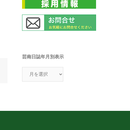
芸南日誌年月別表示
芸
南
日
誌
年
月
別
表