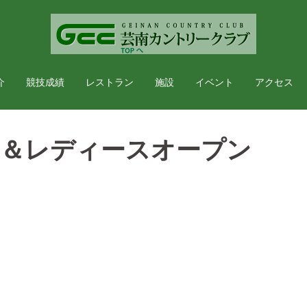
介
競技成績
レストラン
施設
イベント
アクセス
）＆レディースオープン