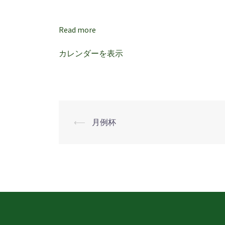
以
上）
Read more
＆
レ
カレンダーを表示
デ
ィ
ー
ス
オ
⟵
月例杯
投
ー
プ
稿
ン
ナ
ビ
ゲ