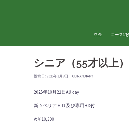
コ
ン
テ
ン
ツ
料金
コース紹
へ
ス
キ
シニア（55才以上
ッ
プ
投稿日:
2025年1月8日
GEINANDIARY
シ
2025年10月21日
All day
ニ
新々ペリアＨＤ及び専用HD付
ア
（55
V:￥10,300
才