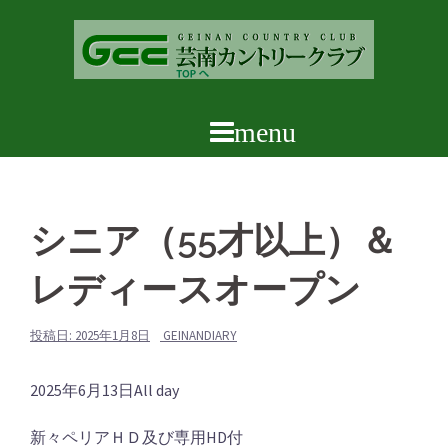
コ
ン
テ
ン
ツ
へ
ス
キ
ッ
シニア（55才以上）＆
プ
レディースオープン
投稿日:
2025年1月8日
GEINANDIARY
シ
2025年6月13日
All day
ニ
新々ペリアＨＤ及び専用HD付
ア