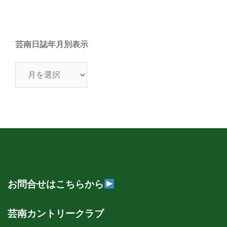
芸南日誌年月別表示
芸
南
日
誌
年
月
別
表
示
お問合せはこちらから
芸南カントリークラブ