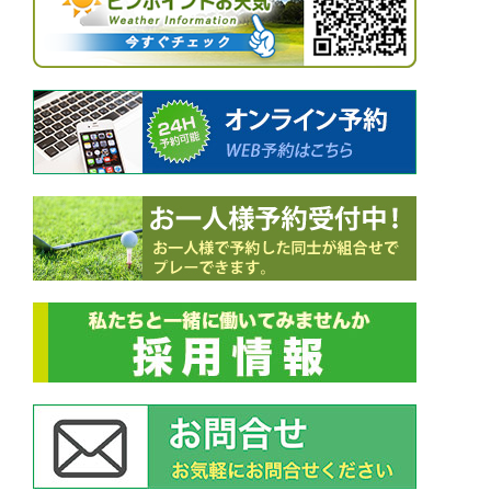
ー
シ
ョ
ン