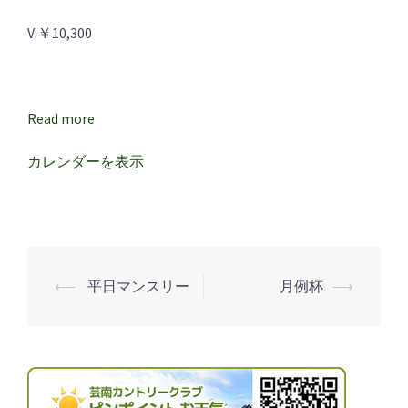
（55
V:￥10,300
才
以
上）
Read more
＆
レ
カレンダーを表示
デ
ィ
ー
ス
オ
⟵
平日マンスリー
月例杯
⟶
投
ー
プ
稿
ン
ナ
ビ
ゲ