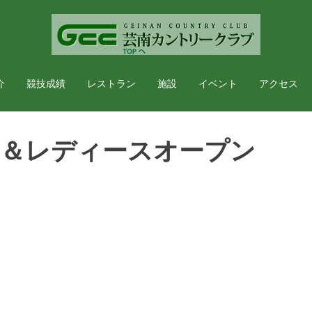
介
競技成績
レストラン
施設
イベント
アクセス
）＆レディースオープン