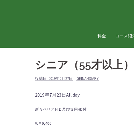
コ
ン
テ
ン
ツ
料金
コース紹
へ
ス
キ
シニア（55才以上
ッ
プ
投稿日:
2019年2月27日
GEINANDIARY
シ
2019年7月23日
All day
ニ
新々ペリアＨＤ及び専用HD付
ア
（55
V:￥9,400
才