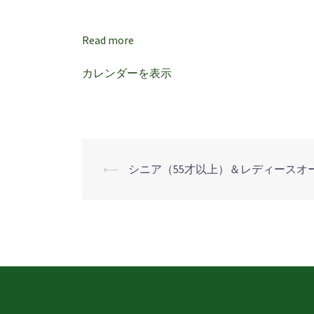
以
上）
Read more
＆
レ
カレンダーを表示
デ
ィ
ー
ス
オ
⟵
シニア（55才以上）＆レディースオ
投
ー
プ
稿
ン
ナ
ビ
ゲ