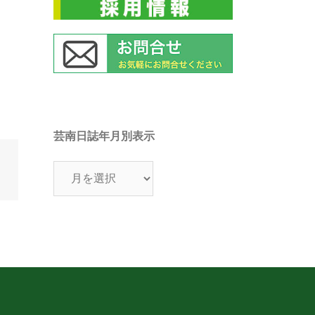
芸南日誌年月別表示
芸
南
日
誌
年
月
別
表