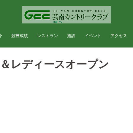
介
競技成績
レストラン
施設
イベント
アクセス
）＆レディースオープン