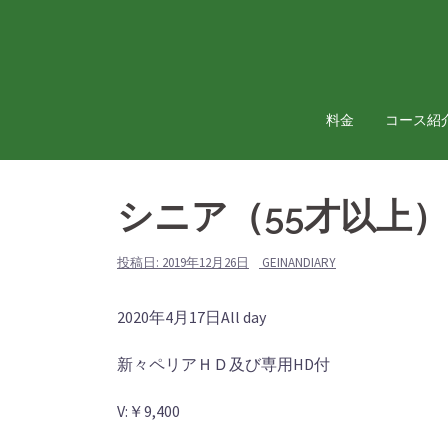
コ
ン
テ
ン
ツ
料金
コース紹
へ
ス
キ
シニア（55才以上
ッ
プ
投稿日:
2019年12月26日
GEINANDIARY
シ
2020年4月17日
All day
ニ
新々ペリアＨＤ及び専用HD付
ア
（55
V:￥9,400
才