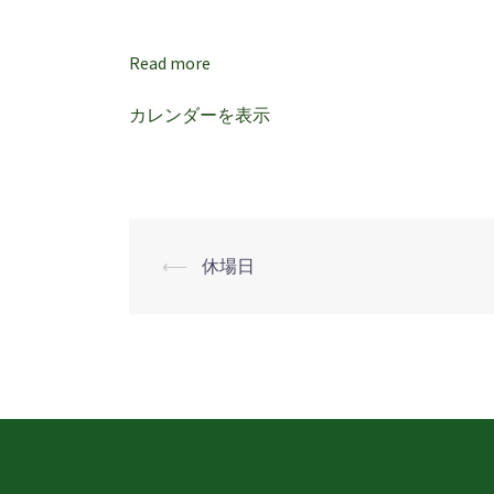
以
上）
Read more
＆
レ
カレンダーを表示
デ
ィ
ー
ス
オ
⟵
休場日
投
ー
プ
稿
ン
ナ
ビ
ゲ