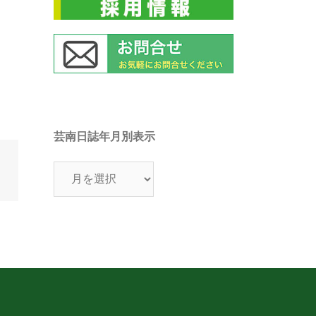
芸南日誌年月別表示
芸
南
日
誌
年
月
別
表