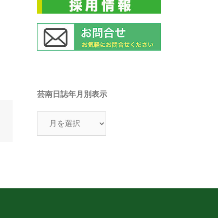
芸南日誌年月別表示
芸
南
日
誌
年
月
別
表