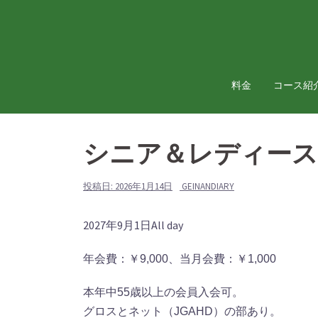
コ
ン
テ
ン
ツ
料金
コース紹
へ
ス
キ
シニア＆レディース
ッ
プ
投稿日:
2026年1月14日
GEINANDIARY
シ
2027年9月1日
All day
ニ
年会費：￥9,000、当月会費：￥1,000
ア
＆
本年中55歳以上の会員入会可。
レ
グロスとネット（JGAHD）の部あり。