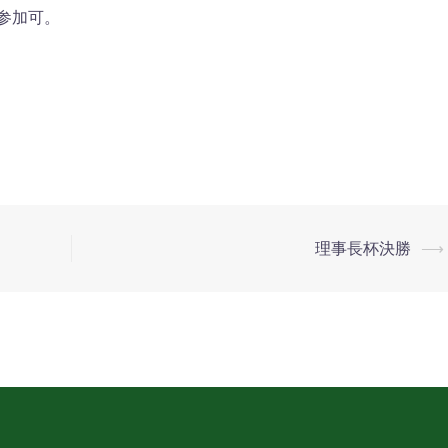
参加可。
理事長杯決勝
⟶