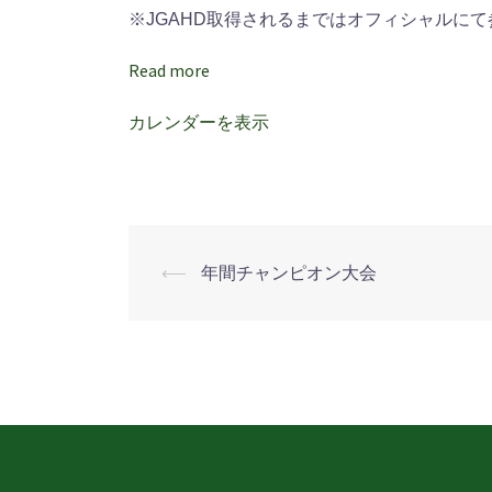
デ
※JGAHD取得されるまではオフィシャルにて
ィ
ー
Read more
ス
カレンダーを表示
研
修
会
⟵
年間チャンピオン大会
投
稿
ナ
ビ