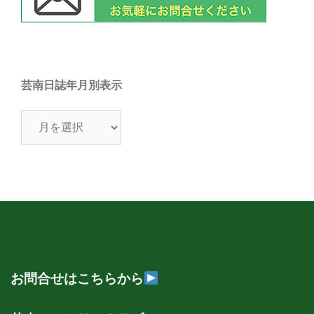
芸南日誌年月別表示
芸
南
日
誌
年
月
別
表
示
お問合せはこちらから