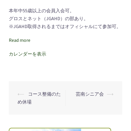
＆
本年中55歳以上の会員入会可。
レ
グロスとネット（JGAHD）の部あり。
デ
※JGAHD取得されるまではオフィシャルにて参加可。
ィ
ー
Read more
ス
カレンダーを表示
研
修
会
⟵
コース整備のた
芸南シニア会
⟶
投
め休場
稿
ナ
ビ