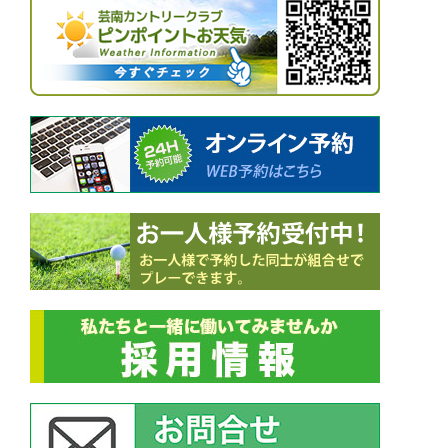
ゲ
ー
シ
ョ
ン