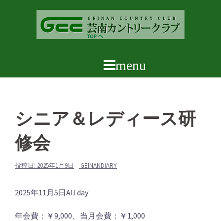
コ
ン
テ
ン
ツ
へ
ス
キ
ッ
シニア＆レディース研
プ
修会
投稿日:
2025年1月9日
GEINANDIARY
シ
2025年11月5日
All day
ニ
年会費：￥9,000、当月会費：￥1,000
ア