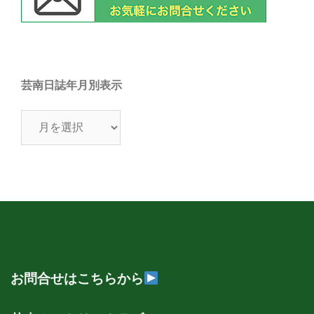
芸南日誌年月別表示
芸
南
日
誌
年
月
別
表
示
お問合せはこちらから