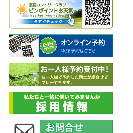
ゲ
ー
シ
ョ
ン