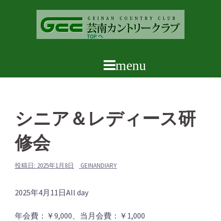
コ
ン
テ
ン
ツ
へ
ス
キ
ッ
シニア＆レディース研
プ
修会
投稿日:
2025年1月8日
GEINANDIARY
シ
2025年4月11日
All day
ニ
年会費：￥9,000、当月会費：￥1,000
ア