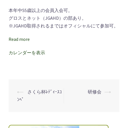
＆
本年中55歳以上の会員入会可。
レ
グロスとネット（JGAHD）の部あり。
デ
※JGAHD取得されるまではオフィシャルにて参加可。
ィ
ー
Read more
ス
カレンダーを表示
研
修
会
⟵
さくら杯ﾚﾃﾞｨｰｽｺ
研修会
⟶
投
ﾝﾍﾟ
稿
ナ
ビ