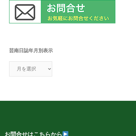
芸南日誌年月別表示
芸
南
日
誌
年
月
別
表
示
お問合せはこちらから