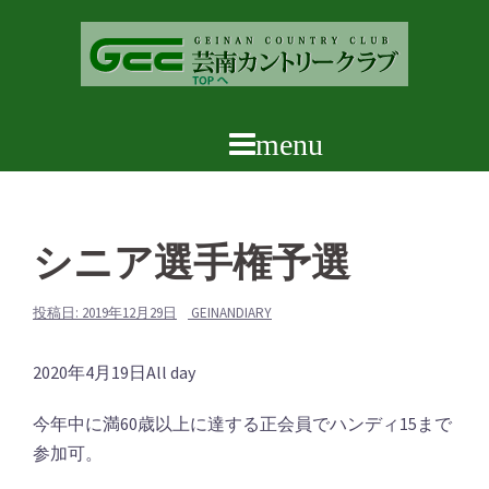
コ
ン
テ
ン
ツ
へ
ス
キ
ッ
シニア選手権予選
プ
投稿日:
2019年12月29日
GEINANDIARY
シ
2020年4月19日
All day
ニ
今年中に満60歳以上に達する正会員でハンディ15まで
ア
参加可。
選