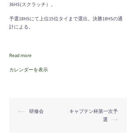
手
36HS(スクラッチ）。
権
予
予選18HSにて上位15位タイまで選出。決勝18HSの通
選
計による。
Read more
カレンダーを表示
⟵
研修会
キャプテン杯第一次予
投
選
⟶
稿
ナ