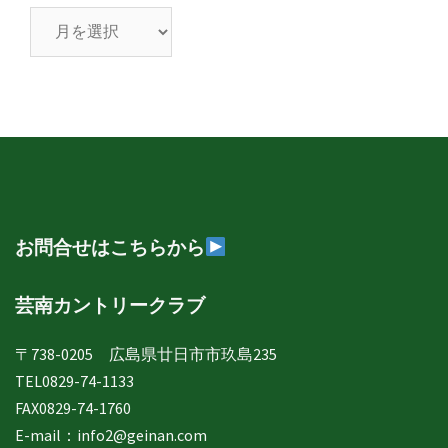
芸
南
日
誌
年
月
別
表
示
お問合せはこちらから
芸南カントリークラブ
〒738-0205 広島県廿日市市玖島235
TEL0829-74-1133
FAX0829-74-1760
E-mail：
info2@geinan.com