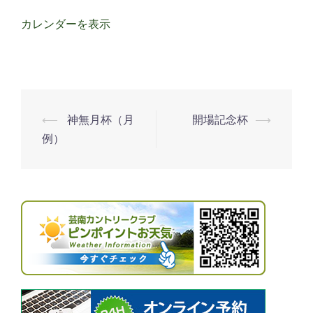
備
の
カレンダーを表示
た
め
休
場
⟵
神無月杯（月
開場記念杯
⟶
投
例）
稿
ナ
ビ
ゲ
ー
シ
ョ
ン