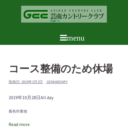
コ
ン
テ
ン
ツ
へ
ス
キ
ッ
コース整備のため休場
プ
投稿日:
2019年3月2日
GEINANDIARY
コ
2019年10月28日
All day
ー
着色作業他
ス
整
Read more