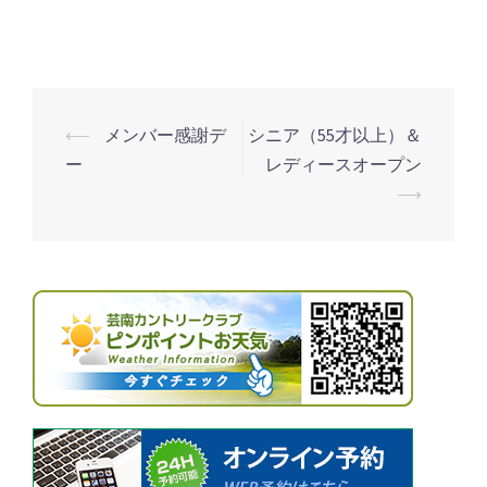
備
の
た
め
休
⟵
メンバー感謝デ
シニア（55才以上）＆
投
場
ー
レディースオープン
稿
⟶
ナ
ビ
ゲ
ー
シ
ョ
ン