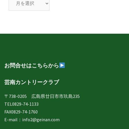
芸
南
日
誌
年
月
別
表
示
お問合せはこちらから
芸南カントリークラブ
〒738-0205 広島県廿日市市玖島235
TEL0829-74-1133
FAX0829-74-1760
E-mail：
info2@geinan.com