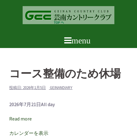
コ
ン
テ
ン
ツ
へ
ス
キ
ッ
コース整備のため休場
プ
投稿日:
2026年1月5日
GEINANDIARY
コ
2026年7月21日
All day
ー
Read more
ス
整
カレンダーを表示