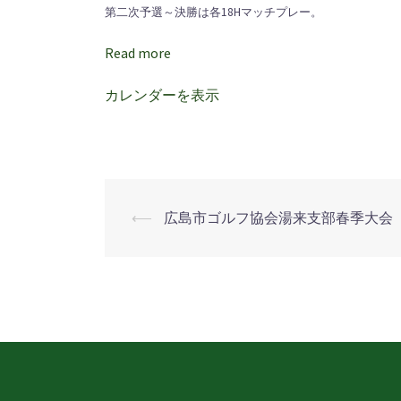
杯
第二次予選～決勝は各18Hマッチプレー。
第
Read more
一
次
カレンダーを表示
予
選
⟵
広島市ゴルフ協会湯来支部春季大会
投
稿
ナ
ビ
ゲ