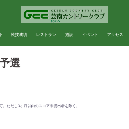
介
競技成績
レストラン
施設
イベント
アクセス
予選
加可。ただし3ヶ月以内のスコア未提出者を除く。