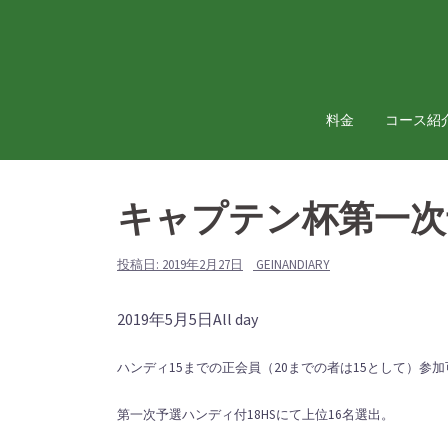
コ
ン
テ
ン
ツ
料金
コース紹
へ
ス
キ
キャプテン杯第一次
ッ
プ
投稿日:
2019年2月27日
GEINANDIARY
キ
2019年5月5日
All day
ャ
ハンディ15までの正会員（20までの者は15として）参
プ
テ
第一次予選ハンディ付18HSにて上位16名選出。
ン