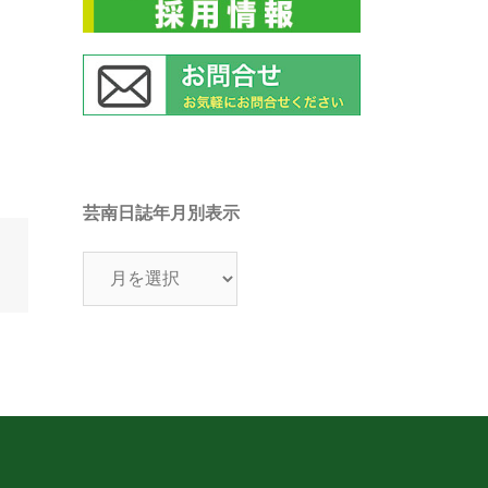
芸南日誌年月別表示
芸
南
日
誌
年
月
別
表