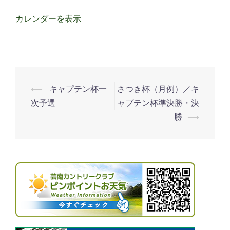
テ
カレンダーを表示
ン
杯
二
次
予
⟵
キャプテン杯一
さつき杯（月例）／キ
投
選・
次予選
ャプテン杯準決勝・決
稿
準々
勝
⟶
ナ
決
勝
ビ
ゲ
ー
シ
ョ
ン