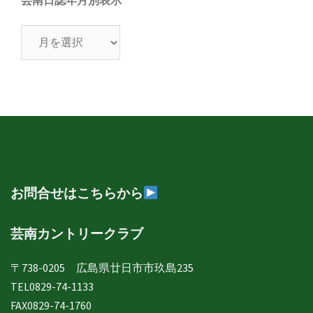
芸南日誌年月別表示
芸
南
日
誌
年
月
別
表
示
お問合せはこちらから
芸南カントリークラブ
〒738-0205 広島県廿日市市玖島235
TEL0829-74-1133
FAX0829-74-1760