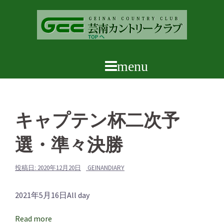
コ
ン
テ
ン
ツ
へ
ス
キ
ッ
キャプテン杯二次予
プ
選・準々決勝
投稿日:
2020年12月20日
GEINANDIARY
キ
2021年5月16日
All day
ャ
Read more
プ