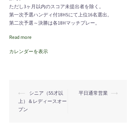
ン
ただし3ヶ月以内のスコア未提出者を除く。
杯
第一次予選ハンディ付18HSにて上位16名選出。
一
第二次予選～決勝は各18Hマッチプレー。
次
予
Read more
選
カレンダーを表示
⟵
シニア（55才以
平日通常営業
⟶
投
上）＆レディースオー
稿
プン
ナ
ビ
ゲ