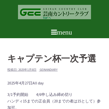
コ
ン
テ
ン
ツ
へ
ス
キ
ッ
キャプテン杯一次予選
プ
投稿日:
2025年1月8日
GEINANDIARY
キ
2025年4月27日
All day
ャ
3/1予約開始 4/6申し込み締め切り
プ
ハンディ15までの正会員（20までの者は15として）参
テ
加可。