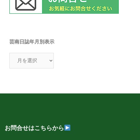
芸南日誌年月別表示
芸
南
日
誌
年
月
別
表
示
お問合せはこちらから