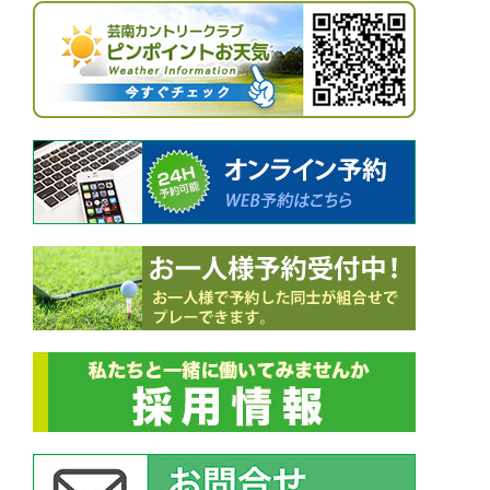
ー
シ
ョ
ン