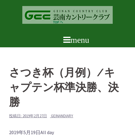
コ
ン
テ
ン
ツ
へ
ス
キ
ッ
さつき杯（月例）/キ
プ
ャプテン杯準決勝、決
勝
投稿日:
2019年2月27日
GEINANDIARY
さ
2019年5月19日
All day