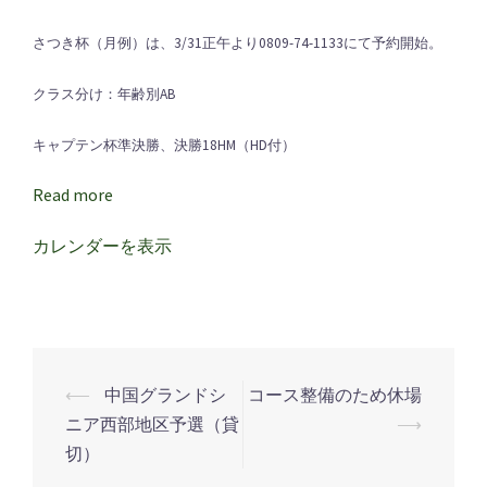
つ
さつき杯（月例）は、3/31正午より0809-74-1133にて予約開始。
き
杯
クラス分け：年齢別AB
（月
例）/
キャプテン杯準決勝、決勝18HM（HD付）
キ
Read more
ャ
プ
カレンダーを表示
テ
ン
杯
準
決
⟵
中国グランドシ
コース整備のため休場
投
勝、
ニア西部地区予選（貸
⟶
決
稿
切）
勝
ナ