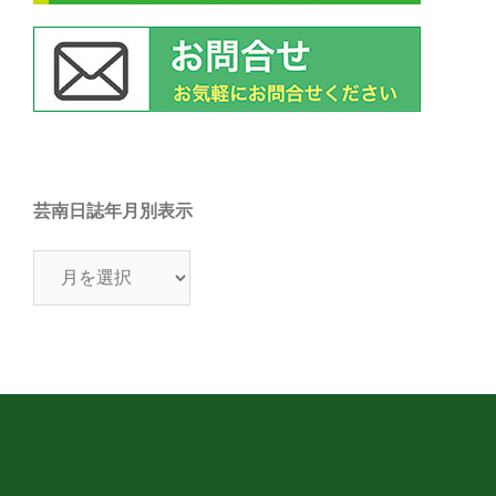
芸南日誌年月別表示
芸
南
日
誌
年
月
別
表