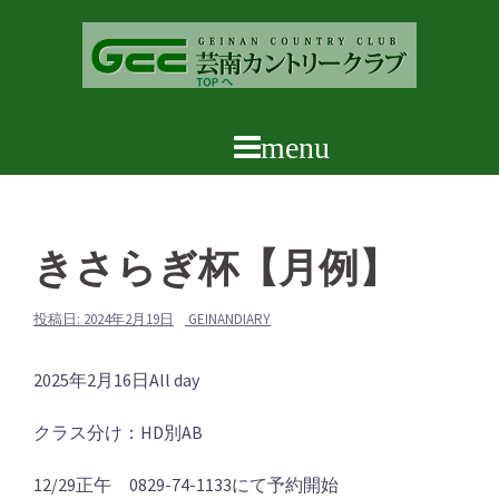
コ
ン
テ
ン
ツ
へ
ス
キ
ッ
きさらぎ杯【月例】
プ
投稿日:
2024年2月19日
GEINANDIARY
き
2025年2月16日
All day
さ
クラス分け：HD別AB
ら
ぎ
12/29正午 0829-74-1133にて予約開始