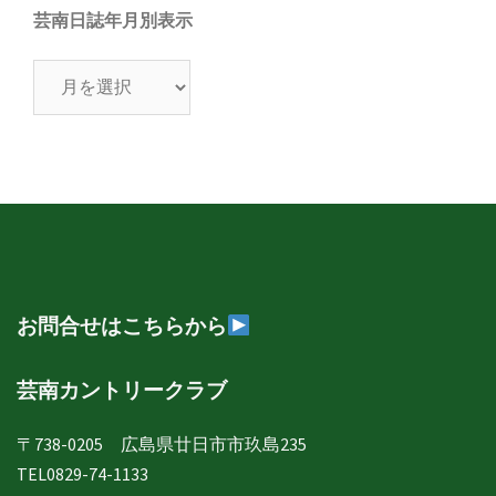
芸南日誌年月別表示
芸
南
日
誌
年
月
別
表
示
お問合せはこちらから
芸南カントリークラブ
〒738-0205 広島県廿日市市玖島235
TEL0829-74-1133