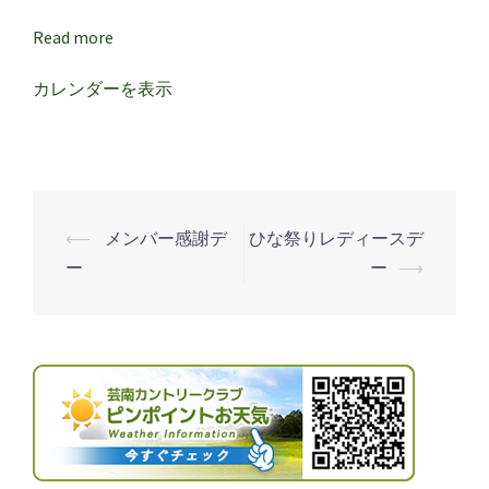
杯
【月
Read more
例】
カレンダーを表示
⟵
メンバー感謝デ
ひな祭りレディースデ
投
ー
ー
⟶
稿
ナ
ビ
ゲ
ー
シ
ョ