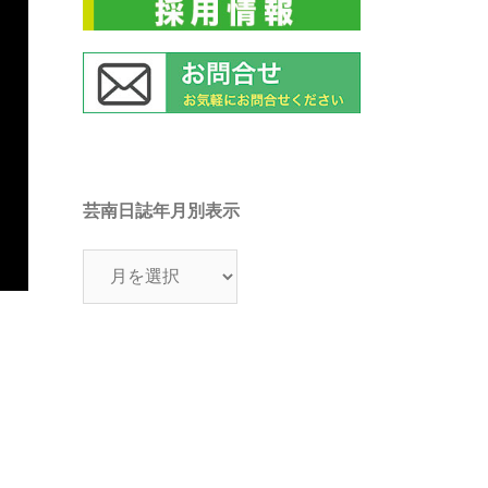
芸南日誌年月別表示
芸
南
日
誌
年
月
別
表