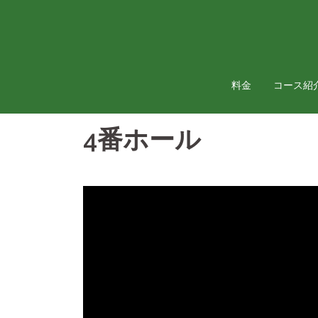
コ
ン
テ
ン
ツ
料金
コース紹
へ
ス
4番ホール
キ
ッ
プ