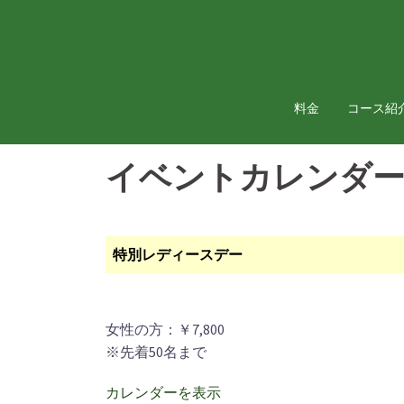
コ
ン
テ
ン
ツ
料金
コース紹
へ
ス
イベントカレンダ
キ
ッ
プ
特別レディースデー
女性の方：￥7,800
※先着50名まで
カレンダーを表示