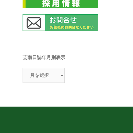
芸南日誌年月別表示
芸
南
日
誌
年
月
別
表