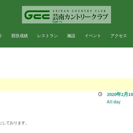
介
競技成績
レストラン
施設
イベント
アクセス
ー
2020年2月1
All day
たしております。