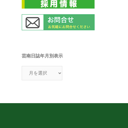
芸南日誌年月別表示
芸
南
日
誌
年
月
別
表