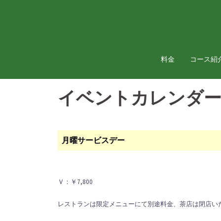
コ
ン
テ
ン
ツ
料金
コース紹
へ
ス
イベントカレンダ
キ
ッ
プ
月曜サービスデー
Ｖ：￥7,800
レストランは限定メニューにて別途料金、茶店は閉店い