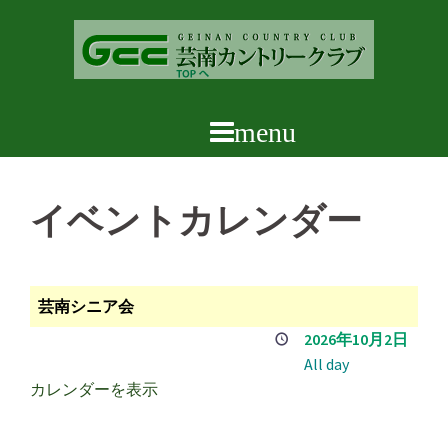
コ
ン
テ
ン
ツ
へ
ス
キ
イベントカレンダー
ッ
プ
芸南シニア会
2026年10月2日
All day
カレンダーを表示