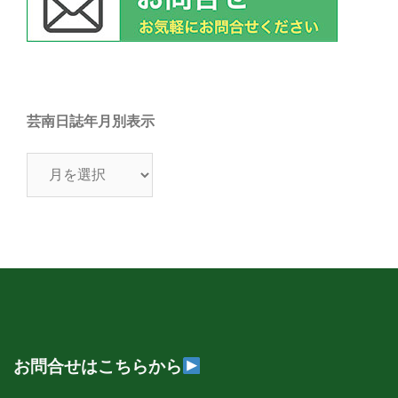
芸南日誌年月別表示
芸
南
日
誌
年
月
別
表
示
お問合せはこちらから