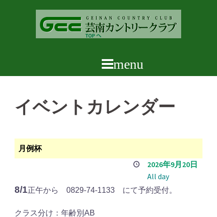
コ
ン
テ
ン
ツ
へ
ス
キ
イベントカレンダー
ッ
プ
月例杯
2026年9月20日
All day
8/1
正午から 0829-74-1133 にて予約受付。
クラス分け：年齢別AB