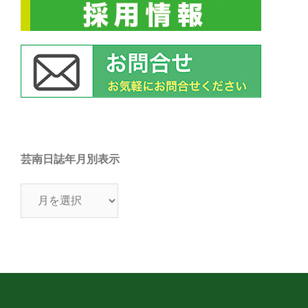
芸南日誌年月別表示
芸
南
日
誌
年
月
別