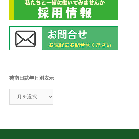
芸南日誌年月別表示
芸
南
日
誌
年
月