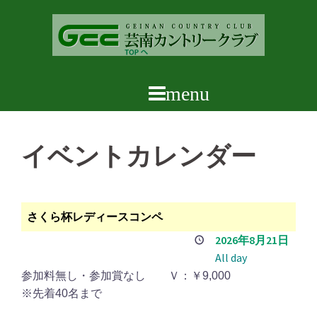
コ
ン
テ
ン
ツ
へ
ス
キ
イベントカレンダー
ッ
プ
さくら杯レディースコンペ
2026年8月21日
All day
参加料無し・参加賞なし Ｖ：￥9,000
※先着40名まで