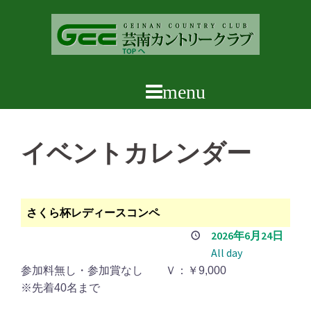
コ
ン
テ
ン
ツ
へ
ス
キ
イベントカレンダー
ッ
プ
さくら杯レディースコンペ
2026年6月24日
All day
参加料無し・参加賞なし Ｖ：￥9,000
※先着40名まで