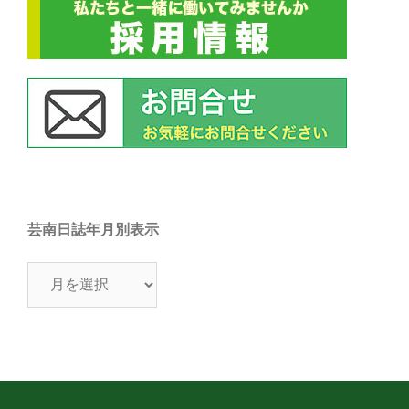
芸南日誌年月別表示
芸
南
日
誌
年
月