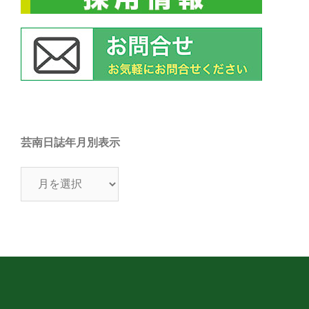
芸南日誌年月別表示
芸
南
日
誌
年
月
別
表