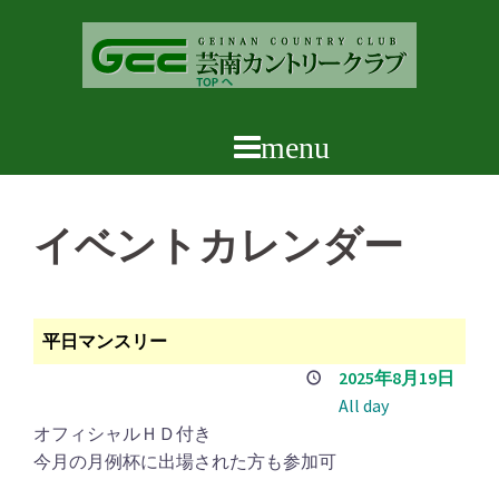
コ
ン
テ
ン
ツ
へ
ス
キ
イベントカレンダー
ッ
プ
平日マンスリー
2025年8月19日
All day
オフィシャルＨＤ付き
今月の月例杯に出場された方も参加可