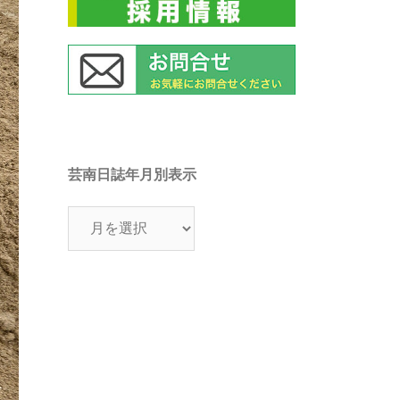
芸南日誌年月別表示
芸
南
日
誌
年
月
別
表