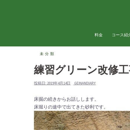
コ
ン
テ
ン
ツ
料金
コース紹
へ
ス
未分類
キ
ッ
練習グリーン改修工
プ
投稿日:
2019年4月14日
GEINANDIARY
床掘の続きからお話しします。
床堀りの途中で出てきた砂利です。