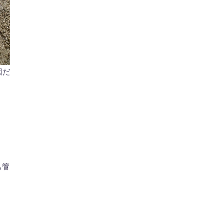
因だ
も管