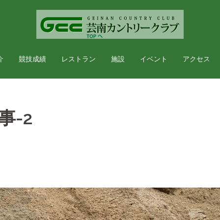
介
競技成績
レストラン
施設
イベント
アクセス
事-2