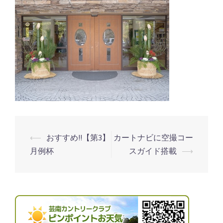
⟵
おすすめ!!【第3】
カートナビに空撮コー
投
月例杯
スガイド搭載
⟶
稿
ナ
ビ
ゲ
ー