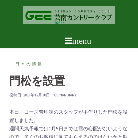
コ
ン
テ
ン
ツ
へ
ス
キ
日々の情報
ッ
門松を設置
プ
投稿日:
2017年12月30日
GEINANDIARY
本日、コース管理課のスタッフが手作りした門松を設
置しました。
週間天気予報では1月5日までは雪の心配がないような
ので、多くのお客様に見てもらえるのではないかと期