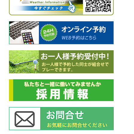
シ
ョ
ン