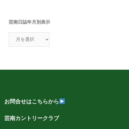
芸南日誌年月別表示
芸
南
日
誌
年
月
別
表
示
お問合せはこちらから
芸南カントリークラブ