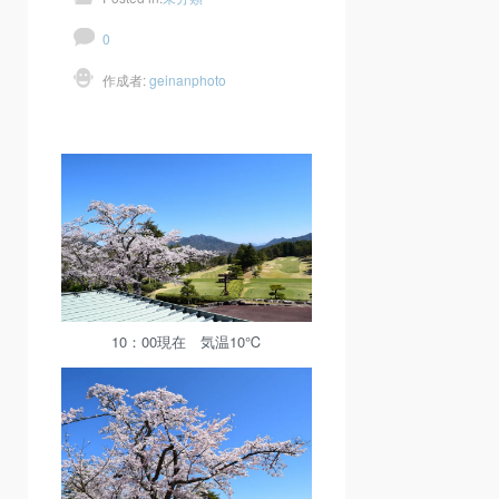
0
作成者:
geinanphoto
10：00現在 気温10℃