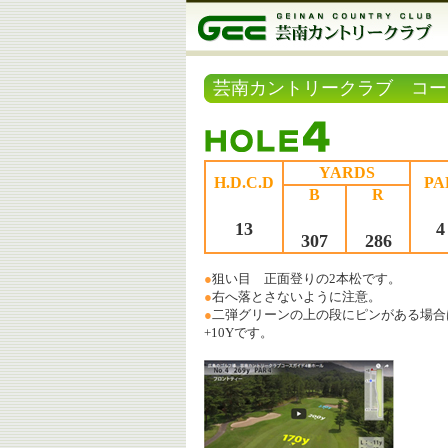
芸南カントリークラブ コー
YARDS
H.D.C.D
PA
B
R
13
4
307
286
●
狙い目 正面登りの2本松です。
●
右へ落とさないように注意。
●
二弾グリーンの上の段にピンがある場合
+10Yです。